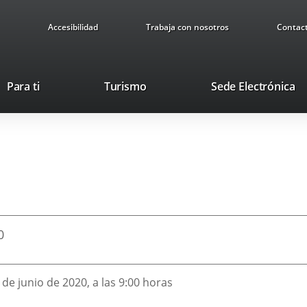
Accesibilidad
Trabaja con nosotros
Contac
This
Li
Para ti
Turismo
Sede Electrónica
link
to
will
ex
open
ap
in
a
pop-
up
window.
0
 de junio de 2020, a las 9:00 horas