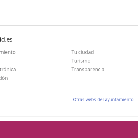
id.es
amiento
Tu ciudad
This
Turismo
Link
link
trónica
Transparencia
to
will
ción
external
open
application.
in
Otras webs del ayuntamiento
a
pop-
up
window.