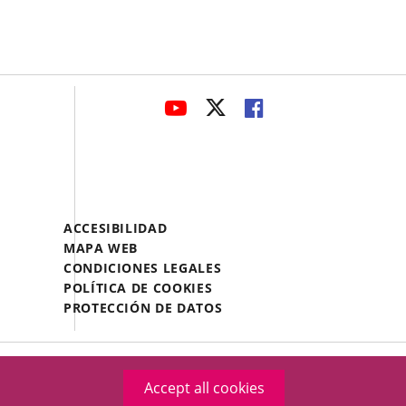
avaHeaderSocial
LINK
LINK
LINK
TO
TO
TO
EXTERNAL
EXTERNAL
EXTERNAL
APPLICATION.
APPLICATION.
APPLICATION.
Menú
ACCESIBILIDAD
Legal
MAPA WEB
Footer
CONDICIONES LEGALES
POLÍTICA DE COOKIES
PROTECCIÓN DE DATOS
Accept all cookies