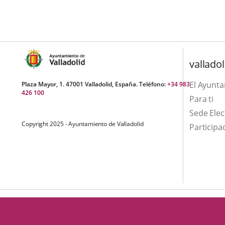
una
externa.
externa.
aplicación
externa.
valladol
El Ayunt
Plaza Mayor, 1. 47001 Valladolid, España. Teléfono:
+34 983
426 100
Para ti
Sede Elec
Copyright 2025 - Ayuntamiento de Valladolid
Participa