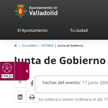
Portal
Jump to content
avaTop
Web
del
Ayuntamiento
valladolid.es
El Ayuntamiento
Tu ciudad
de
Home
Actualidad
AGENDA
Junta de Gobierno
Valladolid
Junta de Gobierno
CTRL
U
Datos
Twitter
Enlace
Facebook
Enlace
Fechas del evento
17
junio
202
del
a
a
evento
Linkedin
Enlace
Print
una
una
Descripción
Se celebrará sesión ordinaria el día 17
a
aplicación
aplicación