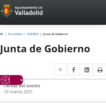
Portal
Jump to content
Web
del
Ayuntamiento
Home
Actualidad
AGENDA
Junta de Gobierno
de
Junta de Gobierno
Valladolid
Twitter
Enlace
Facebook
Enlace
Linked
Enlace
P
a
a
a
Datos
una
una
una
Fechas del evento
del
aplicación
aplicación
aplica
10
marzo
2021
evento
externa.
externa.
extern