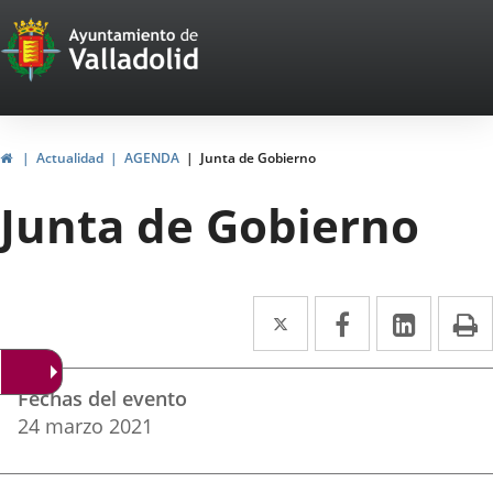
Portal
Jump to content
Web
del
Ayuntamiento
Home
Actualidad
AGENDA
Junta de Gobierno
de
Junta de Gobierno
Valladolid
Twitter
Enlace
Facebook
Enlace
Linked
Enlace
P
a
a
a
Datos
una
una
una
Fechas del evento
del
aplicación
aplicación
aplica
24
marzo
2021
evento
externa.
externa.
extern