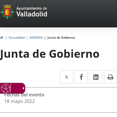
Portal
Jump to content
Web
del
Ayuntamiento
Home
Actualidad
AGENDA
Junta de Gobierno
de
Junta de Gobierno
Valladolid
Twitter
Enlace
Facebook
Enlace
Linked
Enlace
P
a
a
a
Datos
una
una
una
Fechas del evento
del
aplicación
aplicación
aplica
18
mayo
2022
evento
externa.
externa.
extern