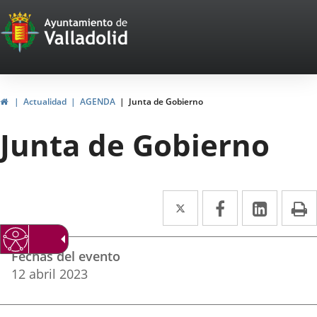
Portal
Jump to content
Web
del
Ayuntamiento
Home
Actualidad
AGENDA
Junta de Gobierno
de
Junta de Gobierno
Valladolid
Twitter
Enlace
Facebook
Enlace
Linked
Enlace
P
a
a
a
Datos
una
una
una
Fechas del evento
del
aplicación
aplicación
aplica
12
abril
2023
evento
externa.
externa.
extern