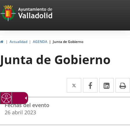
Portal
Jump to content
Web
del
Ayuntamiento
Home
Actualidad
AGENDA
Junta de Gobierno
de
Junta de Gobierno
Valladolid
Twitter
Enlace
Facebook
Enlace
Linked
Enlace
P
a
a
a
Datos
una
una
una
Fechas del evento
del
aplicación
aplicación
aplica
26
abril
2023
evento
externa.
externa.
extern