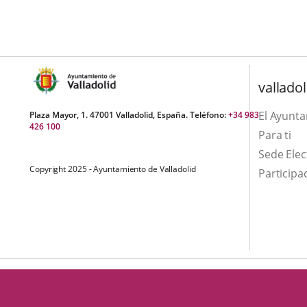
una
externa.
externa.
aplicación
externa.
valladol
El Ayunt
Plaza Mayor, 1. 47001 Valladolid, España. Teléfono:
+34 983
426 100
Para ti
Sede Elec
Copyright 2025 - Ayuntamiento de Valladolid
Participa