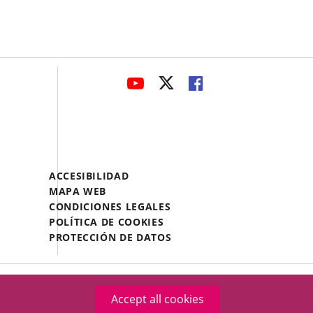
avaHeaderSocial
LINK
LINK
LINK
TO
TO
TO
EXTERNAL
EXTERNAL
EXTERNAL
APPLICATION.
APPLICATION.
APPLICATION.
Menú
ACCESIBILIDAD
Legal
MAPA WEB
Footer
CONDICIONES LEGALES
POLÍTICA DE COOKIES
PROTECCIÓN DE DATOS
Accept all cookies