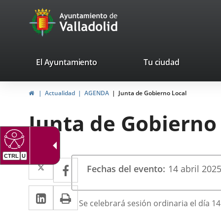
Portal
Jump to content
avaTop
Web
del
Ayuntamiento
valladolid.es
El Ayuntamiento
Tu ciudad
de
Home
Actualidad
AGENDA
Junta de Gobierno Local
Valladolid
Junta de Gobierno
CTRL
U
Datos
Twitter
Enlace
Facebook
Enlace
Fechas del evento
14
abril
202
del
a
a
evento
Linkedin
Enlace
Print
una
una
Descripción
Se celebrará sesión ordinaria el día 14
a
aplicación
aplicación