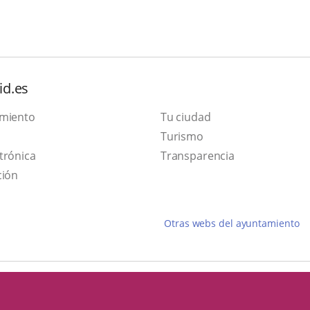
id.es
amiento
Tu ciudad
This
Turismo
Link
link
trónica
Transparencia
to
will
ción
external
open
application.
in
Otras webs del ayuntamiento
a
pop-
up
window.