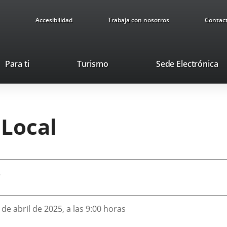
Accesibilidad
Trabaja con nosotros
Contac
This
Li
Para ti
Turismo
Sede Electrónica
link
to
will
ex
open
ap
in
 Local
a
pop-
up
window.
5
 de abril de 2025, a las 9:00 horas