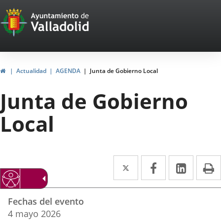
Portal
Jump to content
Web
del
Ayuntamiento
Home
Actualidad
AGENDA
Junta de Gobierno Local
de
Junta de Gobierno
Valladolid
Local
Twitter
Enlace
Facebook
Enlace
Linked
Enlace
P
a
a
a
Datos
una
una
una
Fechas del evento
del
aplicación
aplicación
aplica
4
mayo
2026
evento