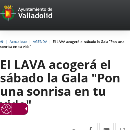
Portal
Jump to content
Web
del
Ayuntamiento
Home
Actualidad
AGENDA
El LAVA acogerá el sábado la Gala "Pon una
sonrisa en tu vida"
de
El LAVA acogerá el
Valladolid
sábado la Gala "Pon
una sonrisa en tu
vida"
Twitter
Enlace
Facebook
Enlace
Linked
Enlace
P