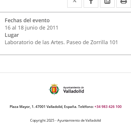
a
a
a
Datos
una
una
una
Fechas del evento
del
aplicación
aplicación
aplica
16
al
18
junio
de 2011
evento
Lugar
externa.
externa.
extern
Laboratorio de las Artes. Paseo de Zorrilla 101
Plaza Mayor, 1. 47001 Valladolid, España. Teléfono:
+34 983 426 100
Copyright 2025 - Ayuntamiento de Valladolid