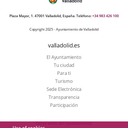
Plaza Mayor, 1. 47001 Valladolid, España. Teléfono:
+34 983 426 100
Copyright 2025 - Ayuntamiento de Valladolid
valladolid.es
El Ayuntamiento
Tu ciudad
Para ti
This
Turismo
link
Link
Sede Electrónica
will
to
Transparencia
open
external
Participación
in
application.
a
Otras webs del ayuntamiento