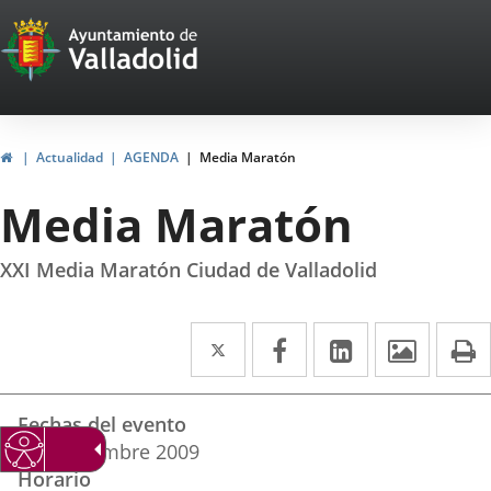
Portal
Jump to content
Web
del
Ayuntamiento
Home
Actualidad
AGENDA
Media Maratón
de
Media Maratón
Valladolid
XXI Media Maratón Ciudad de Valladolid
Twitter
Enlace
Facebook
Enlace
Linkedin
Enlace
Image
P
a
a
a
Datos
una
una
una
Fechas del evento
del
aplicación
aplicación
aplicación
20
septiembre
2009
evento
Horario
externa.
externa.
externa.