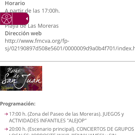
Horario
externa.
externa.
extern
A partir de las 17:00h.
Lugar
Playa de Las Moreras
Dirección web
http://www.fmcva.org/fp-
sj/02190897d508e5601/0000009d9a0b4f701/index.
Descripción
Programación:
17:00 h. (Zona del Paseo de las Moreras). JUEGOS y
ACTIVIDADES INFANTILES "ALEJOP"
20:00 h. (Escenario principal). CONCIERTOS DE GRUPOS