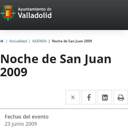
Portal
Jump to content
Web
del
Ayuntamiento
Home
Actualidad
AGENDA
Noche de San Juan 2009
de
Noche de San Juan
Valladolid
2009
Twitter
Enlace
Facebook
Enlace
Linked
Enlace
P
a
a
a
Datos
una
una
una
Fechas del evento
del
aplicación
aplicación
aplica
23
junio
2009
evento