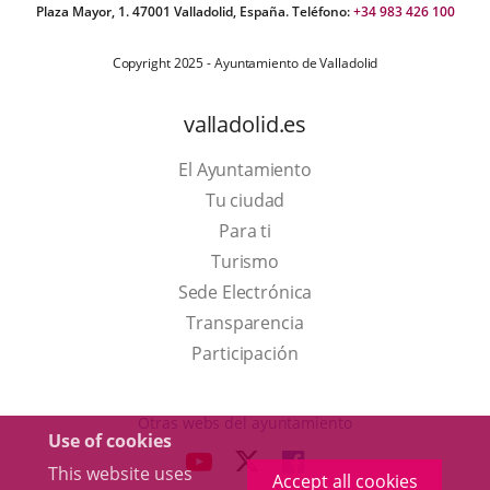
Plaza Mayor, 1. 47001 Valladolid, España. Teléfono:
+34 983 426 100
Copyright 2025 - Ayuntamiento de Valladolid
valladolid.es
El Ayuntamiento
Tu ciudad
Para ti
This
Turismo
link
Link
Sede Electrónica
will
to
Transparencia
open
external
Participación
in
application.
a
Otras webs del ayuntamiento
Use of cookies
pop-
aderSocial
LINK
LINK
LINK
This website uses
up
Accept all cookies
TO
TO
TO