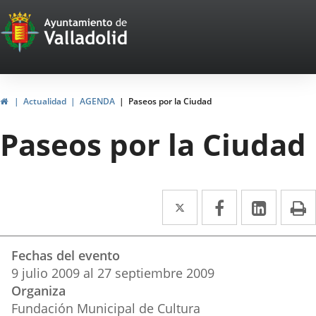
Portal
Jump to content
Web
del
Ayuntamiento
Home
Actualidad
AGENDA
Paseos por la Ciudad
de
Paseos por la Ciudad
Valladolid
Twitter
Enlace
Facebook
Enlace
Linked
Enlace
P
a
a
a
Datos
una
una
una
Fechas del evento
del
aplicación
aplicación
aplica
9
julio
2009
al
27
septiembre
2009
evento
Organiza
externa.
externa.
extern
Fundación Municipal de Cultura