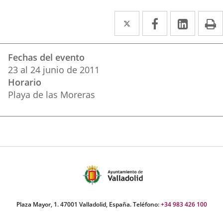
Twitter
Enlace
Facebook
Enlace
Linked
Enlace
P
a
a
a
Datos
una
una
una
Fechas del evento
del
aplicación
aplicación
aplica
23
al
24
junio
de 2011
evento
Horario
externa.
externa.
extern
Playa de las Moreras
Plaza Mayor, 1. 47001 Valladolid, España. Teléfono:
+34 983 426 100