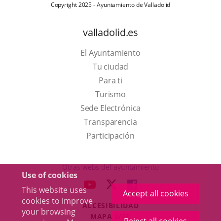
Copyright 2025 - Ayuntamiento de Valladolid
valladolid.es
El Ayuntamiento
Tu ciudad
Para ti
This
Turismo
link
Link
Sede Electrónica
will
to
Transparencia
open
external
Participación
in
application.
a
Otras webs del ayuntamiento
Use of cookies
pop-
aderSocial
LINK
LINK
LINK
This website uses
up
Accept all cookies
TO
TO
TO
cookies to improve
window.
ACCESIBILIDAD
EXTERNAL
EXTERNAL
EXTERNAL
your browsing
MAPA WEB