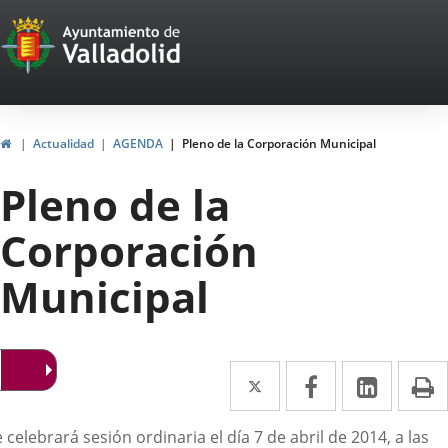
Portal
Jump to content
Web
del
Ayuntamiento
Home
Actualidad
AGENDA
Pleno de la Corporación Municipal
de
Pleno de la
Valladolid
Corporación
Municipal
Twitter
Enlace
Facebook
Enlace
Linked
Enlace
P
a
a
a
escripción
 celebrará sesión ordinaria el día 7 de abril de 2014, a las
una
una
una