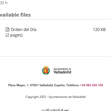
00 h.
aplicación
aplicación
aplica
vailable files
externa.
externa.
extern
Orden del Día
120
KB
(2 pages)
Plaza Mayor, 1. 47001 Valladolid, España. Teléfono:
+34 983 426 100
Copyright 2025 - Ayuntamiento de Valladolid
valladolid.es