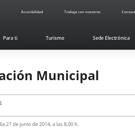
Accesibilidad
Trabaja con nosotros
Contac
This
Li
Para ti
Turismo
Sede Electrónica
link
to
will
ex
open
ap
in
ración Municipal
a
pop-
up
window.
4
ía 27 de junio de 2014, a las 8,00 h.