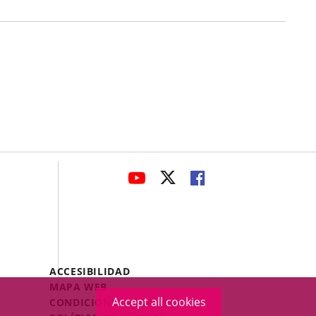
avaHeaderSocial
LINK
LINK
LINK
TO
TO
TO
EXTERNAL
EXTERNAL
EXTERNAL
APPLICATION.
APPLICATION.
APPLICATION.
Menú
ACCESIBILIDAD
Legal
MAPA WEB
Footer
Accept all cookies
CONDICIONES LEGALES