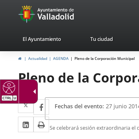
Portal
Jump to content
avaTop
Web
del
Ayuntamiento
valladolid.es
El Ayuntamiento
Tu ciudad
de
Home
Actualidad
AGENDA
Pleno de la Corporación Municipal
Valladolid
Pleno de la Corpo
CTRL
U
Datos
Twitter
Enlace
Facebook
Enlace
Fechas del evento
27
junio
201
del
a
a
evento
Linkedin
Enlace
Print
una
una
Descripción
Se celebrará sesión extraordinaria el d
a
aplicación
aplicación