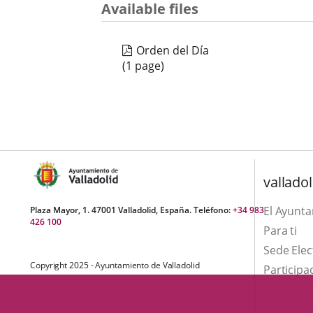
una
Available files
externa.
externa.
aplicación
Orden del Día
externa.
(1 page)
valladol
El Ayunt
Plaza Mayor, 1. 47001 Valladolid, España. Teléfono:
+34 983
426 100
Para ti
Sede Elec
Copyright 2025 - Ayuntamiento de Valladolid
Participa