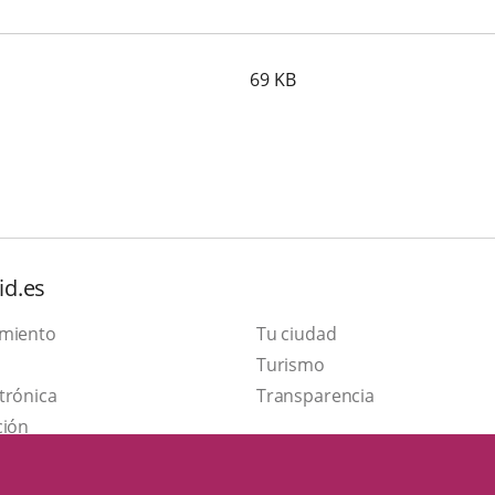
69
KB
id.es
amiento
Tu ciudad
This
Turismo
Link
link
trónica
Transparencia
to
will
ción
external
open
application.
in