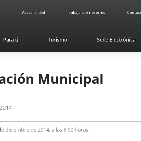
Accesibilidad
Trabaja con nosotros
Contac
This
Li
Para ti
Turismo
Sede Electrónica
link
to
will
ex
open
ap
in
ración Municipal
a
pop-
up
window.
2014
de diciembre de 2014, a las 9:00 horas.