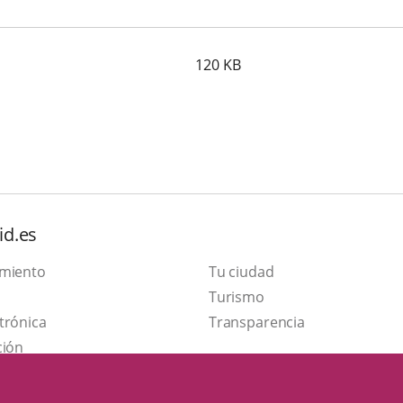
120
KB
id.es
amiento
Tu ciudad
This
Turismo
Link
link
trónica
Transparencia
to
will
ción
external
open
application.
in