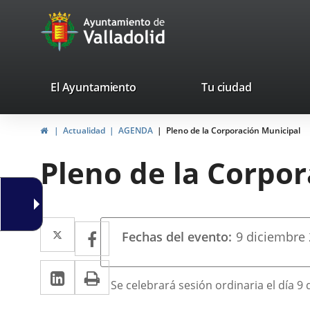
Portal
avaTop
Web
del
Ayuntamiento
valladolid.es
El Ayuntamiento
Tu ciudad
de
Home
Actualidad
AGENDA
Pleno de la Corporación Municipal
Valladolid
Pleno de la Corpo
Datos
Twitter
Enlace
Facebook
Enlace
Fechas del evento
9
diciembre
del
a
a
evento
Linkedin
Enlace
Print
una
una
Descripción
Se celebrará sesión ordinaria el día 9 
a
aplicación
aplicación