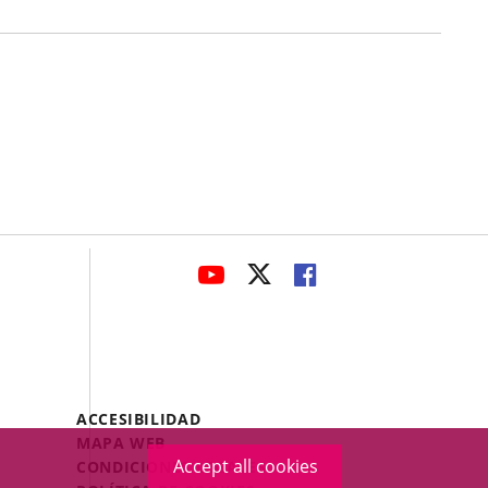
avaHeaderSocial
LINK
LINK
LINK
TO
TO
TO
EXTERNAL
EXTERNAL
EXTERNAL
APPLICATION.
APPLICATION.
APPLICATION.
Menú
ACCESIBILIDAD
Legal
MAPA WEB
Footer
Accept all cookies
CONDICIONES LEGALES