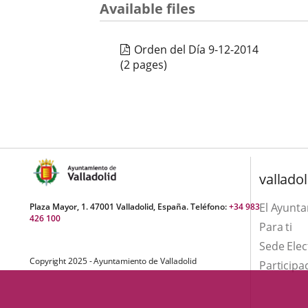
una
Available files
externa.
externa.
aplicación
Orden del Día 9-12-2014
externa.
(2 pages)
valladol
El Ayunt
Plaza Mayor, 1. 47001 Valladolid, España. Teléfono:
+34 983
426 100
Para ti
Sede Elec
Copyright 2025 - Ayuntamiento de Valladolid
Participa