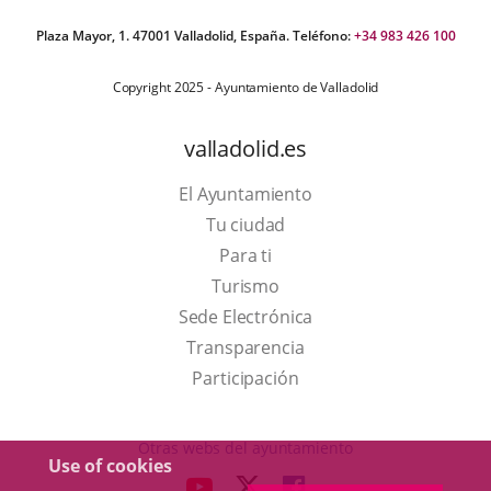
Plaza Mayor, 1. 47001 Valladolid, España. Teléfono:
+34 983 426 100
Copyright 2025 - Ayuntamiento de Valladolid
valladolid.es
El Ayuntamiento
Tu ciudad
Para ti
This
Turismo
link
Link
Sede Electrónica
will
to
Transparencia
open
external
Participación
in
application.
a
Otras webs del ayuntamiento
Use of cookies
pop-
aderSocial
LINK
LINK
LINK