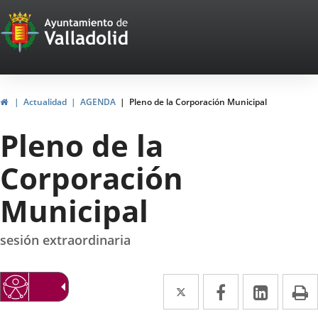
Portal
Jump to content
Web
del
Ayuntamiento
Home
Actualidad
AGENDA
Pleno de la Corporación Municipal
de
Pleno de la
Valladolid
Corporación
Municipal
sesión extraordinaria
Twitter
Enlace
Facebook
Enlace
Linked
Enlace
P
a
a
a