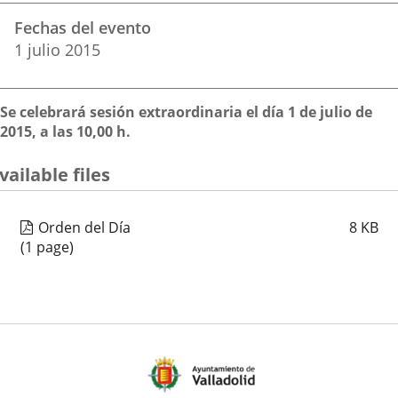
Datos
una
una
una
Fechas del evento
del
aplicación
aplicación
aplica
1
julio
2015
evento
externa.
externa.
extern
Descripción
Se celebrará sesión extraordinaria el día 1 de julio de
2015, a las 10,00 h.
vailable files
Orden del Día
8
KB
(1 page)