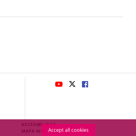
avaHeaderSocial
LINK
LINK
LINK
TO
TO
TO
EXTERNAL
EXTERNAL
EXTERNAL
APPLICATION.
APPLICATION.
APPLICATION.
Menú
ACCESIBILIDAD
Accept all cookies
Legal
MAPA WEB