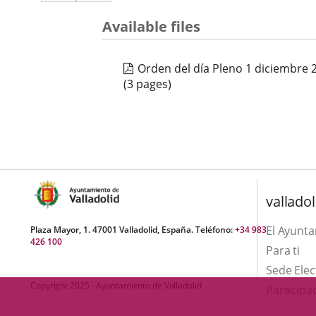
a
aplicación
aplicación
una
Available files
externa.
externa.
aplicación
Orden del día Pleno 1 diciembre 
externa.
(3 pages)
valladol
El Ayunt
Plaza Mayor, 1. 47001 Valladolid, España. Teléfono:
+34 983
426 100
Para ti
Sede Elec
Copyright 2025 - Ayuntamiento de Valladolid
Participa