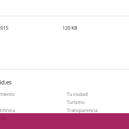
2015
120
KB
id.es
amiento
Tu ciudad
This
Turismo
Link
link
trónica
Transparencia
to
will
ción
external
open