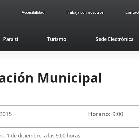
Accesibilidad
Trabaja con nosotros
Contac
This
Li
Para ti
Turismo
Sede Electrónica
link
to
will
ex
open
ap
in
ración Municipal
a
pop-
up
window.
2015
Horario
9:00
mo 1 de diciembre, a las 9:00 horas.