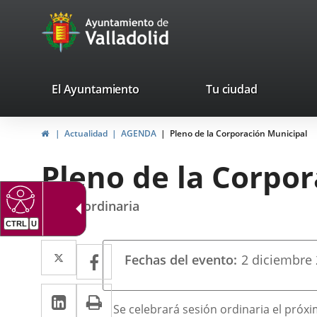
Portal
Jump to content
avaTop
Web
del
Ayuntamiento
valladolid.es
El Ayuntamiento
Tu ciudad
de
Home
Actualidad
AGENDA
Pleno de la Corporación Municipal
Valladolid
Pleno de la Corpo
sesión ordinaria
CTRL
U
Datos
Twitter
Enlace
Facebook
Enlace
Fechas del evento
2
diciembre
del
a
a
evento
Linkedin
Enlace
Print
una
una
Descripción
Se celebrará sesión ordinaria el próxi