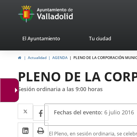
Portal
Jump to content
avaTop
Web
del
Ayuntamiento
valladolid.es
El Ayuntamiento
Tu ciudad
de
Home
Actualidad
AGENDA
PLENO DE LA CORPORACIÓN MUNIC
Valladolid
PLENO DE LA COR
Sesión ordinaria a las 9:00 horas
Datos
Twitter
Enlace
Facebook
Enlace
Fechas del evento
6
julio
2016
del
a
a
evento
Linkedin
Enlace
Print
una
una
Descripción
El Pleno, en sesión ordinaria, se celebr