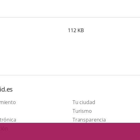
112
KB
id.es
amiento
Tu ciudad
This
Turismo
Link
link
trónica
Transparencia
to
will
ción
external
open