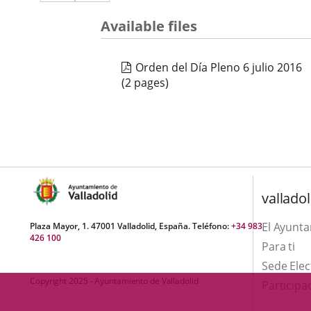
a
aplicación
aplicación
una
Available files
externa.
externa.
aplicación
Orden del Día Pleno 6 julio 2016
externa.
(2 pages)
valladol
El Ayunt
Plaza Mayor, 1. 47001 Valladolid, España. Teléfono:
+34 983
426 100
Para ti
Sede Elec
Copyright 2025 - Ayuntamiento de Valladolid
Participa