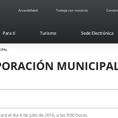
Accesibilidad
Trabaja con nosotros
Contac
This
Li
Para ti
Turismo
Sede Electrónica
link
to
will
ex
IPAL
open
ap
in
PORACIÓN MUNICIPA
a
pop-
up
window.
ará el dia 6 de julio de 2016, a las 9:00 horas.