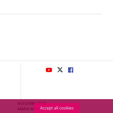
avaHeaderSocial
LINK
LINK
LINK
TO
TO
TO
EXTERNAL
EXTERNAL
EXTERNAL
APPLICATION.
APPLICATION.
APPLICATION.
Menú
ACCESIBILIDAD
Accept all cookies
Legal
MAPA WEB