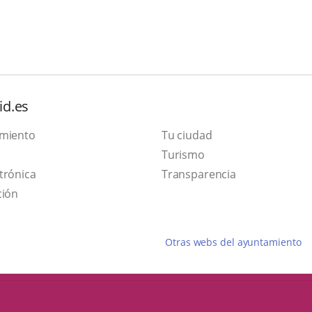
id.es
amiento
Tu ciudad
This
Turismo
Link
link
trónica
Transparencia
to
will
ción
external
open
application.
in
Otras webs del ayuntamiento
a
pop-
up
window.