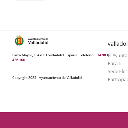
a
aplicación
aplicación
una
externa.
externa.
aplicación
externa.
valladol
El Ayunt
Plaza Mayor, 1. 47001 Valladolid, España. Teléfono:
+34 983
426 100
Para ti
Sede Elec
Copyright 2025 - Ayuntamiento de Valladolid
Participa