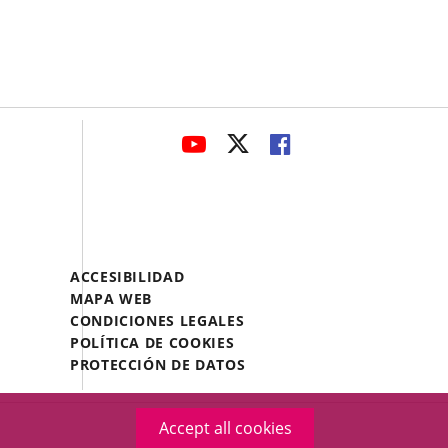
avaHeaderSocial
LINK
LINK
LINK
TO
TO
TO
EXTERNAL
EXTERNAL
EXTERNAL
APPLICATION.
APPLICATION.
APPLICATION.
Menú
ACCESIBILIDAD
Legal
MAPA WEB
Footer
CONDICIONES LEGALES
POLÍTICA DE COOKIES
PROTECCIÓN DE DATOS
Accept all cookies