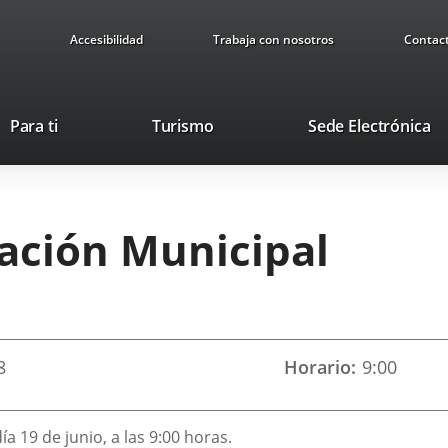
Accesibilidad
Trabaja con nosotros
Contac
This
Li
Para ti
Turismo
Sede Electrónica
link
to
will
ex
open
ap
in
ración Municipal
a
pop-
up
window.
8
Horario
9:00
ía 19 de junio, a las 9:00 horas.