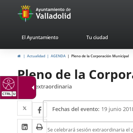
Portal
Jump to content
avaTop
Web
del
Ayuntamiento
valladolid.es
El Ayuntamiento
Tu ciudad
de
Home
Actualidad
AGENDA
Pleno de la Corporación Municipal
Valladolid
Pleno de la Corpo
sesión extraordinaria
CTRL
U
Datos
Twitter
Enlace
Facebook
Enlace
Fechas del evento
19
junio
201
del
a
a
evento
Linkedin
Enlace
Print
una
una
Descripción
Se celebrará sesión extraordinaria el d