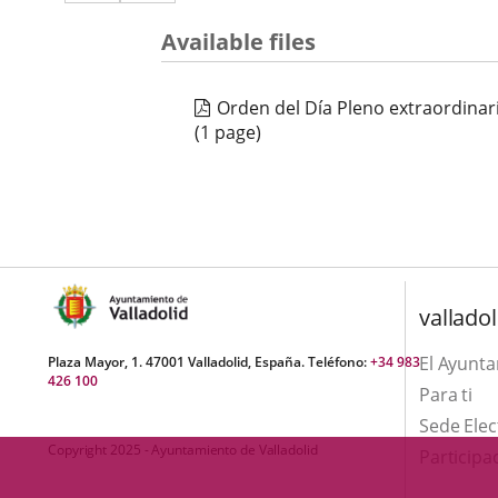
a
aplicación
aplicación
una
Available files
externa.
externa.
aplicación
Orden del Día Pleno extraordinar
externa.
(1 page)
valladol
El Ayunt
Plaza Mayor, 1. 47001 Valladolid, España. Teléfono:
+34 983
426 100
Para ti
Sede Elec
Copyright 2025 - Ayuntamiento de Valladolid
Participa