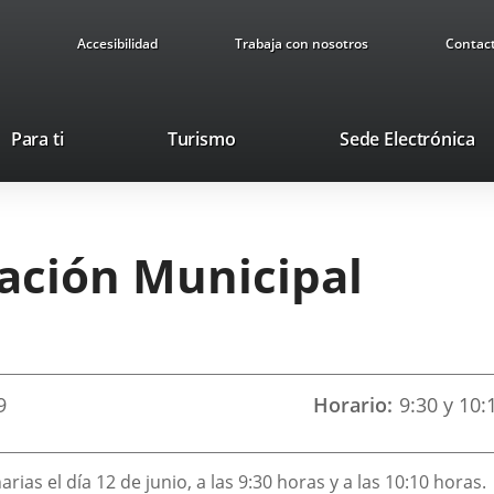
Accesibilidad
Trabaja con nosotros
Contac
This
Li
Para ti
Turismo
Sede Electrónica
link
to
will
ex
open
ap
in
ración Municipal
a
pop-
up
window.
9
Horario
9:30 y 10:
ias el día 12 de junio, a las 9:30 horas y a las 10:10 horas.