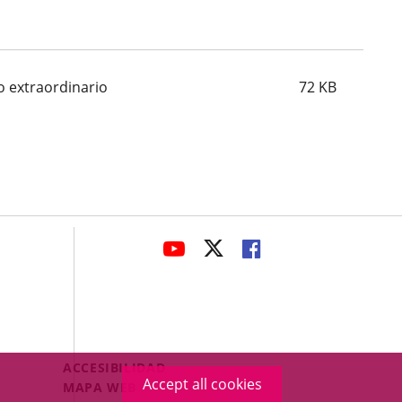
o extraordinario
72
KB
avaHeaderSocial
LINK
LINK
LINK
TO
TO
TO
EXTERNAL
EXTERNAL
EXTERNAL
APPLICATION.
APPLICATION.
APPLICATION.
Menú
ACCESIBILIDAD
Accept all cookies
Legal
MAPA WEB