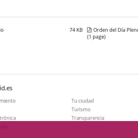
io
74
KB
Orden del Día Plen
(1 page)
id.es
amiento
Tu ciudad
This
Turismo
Link
link
trónica
Transparencia
to
will
ción
external
open