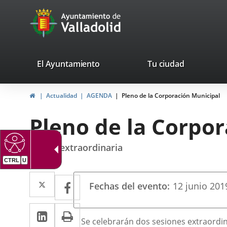
Portal
Jump to content
avaTop
Web
del
Ayuntamiento
valladolid.es
El Ayuntamiento
Tu ciudad
de
Home
Actualidad
AGENDA
Pleno de la Corporación Municipal
Valladolid
Pleno de la Corpo
sesión extraordinaria
CTRL
U
Datos
Twitter
Enlace
Facebook
Enlace
Fechas del evento
12
junio
201
del
a
a
evento
Linkedin
Enlace
Print
una
una
Descripción
Se celebrarán dos sesiones extraordinar