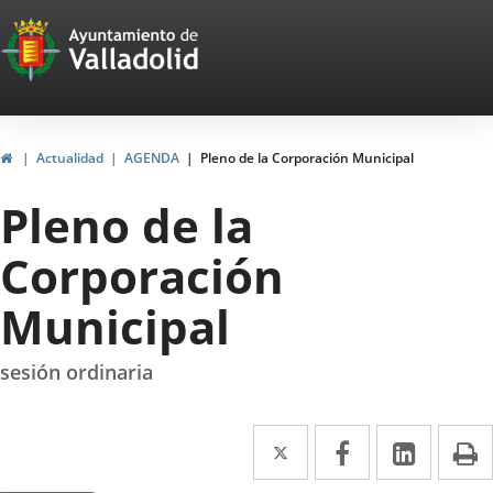
Portal
Jump to content
Web
del
Ayuntamiento
Home
Actualidad
AGENDA
Pleno de la Corporación Municipal
de
Pleno de la
Valladolid
Corporación
Municipal
sesión ordinaria
Twitter
Enlace
Facebook
Enlace
Linked
Enlace
P
a
a
a