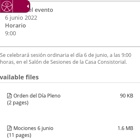
Datos
una
una
una
Fechas del evento
del
aplicación
aplicación
aplica
6
junio
2022
evento
Horario
externa.
externa.
extern
9:00
Descripción
Se celebrará sesión ordinaria el día 6 de junio, a las 9:00
horas, en el Salón de Sesiones de la Casa Consistorial.
vailable files
Orden del Día Pleno
90
KB
(2 pages)
Mociones 6 junio
1.6
MB
(11 pages)