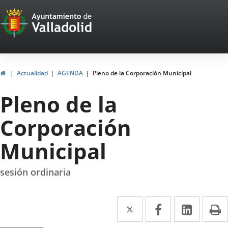
Portal
Jump to content
Web
del
Ayuntamiento
Home
Actualidad
AGENDA
Pleno de la Corporación Municipal
de
Pleno de la
Valladolid
Corporación
Municipal
sesión ordinaria
Twitter
Enlace
Facebook
Enlace
Linked
Enlace
P
a
a
a