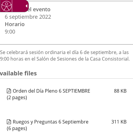
Datos
una
una
una
Fechas del evento
del
aplicación
aplicación
aplica
6
septiembre
2022
evento
Horario
externa.
externa.
extern
9:00
Descripción
Se celebrará sesión ordinaria el día 6 de septiembre, a las
9:00 horas en el Salón de Sesiones de la Casa Consistorial.
vailable files
Orden del Día Pleno 6 SEPTIEMBRE
88
KB
(2 pages)
Ruegos y Preguntas 6 Septiembre
311
KB
(6 pages)