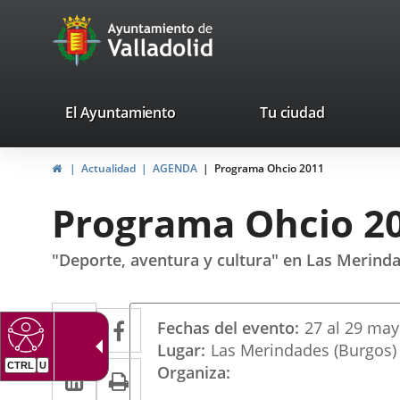
Portal
Jump to content
avaTop
Web
del
Ayuntamiento
valladolid.es
El Ayuntamiento
Tu ciudad
de
Home
Actualidad
AGENDA
Programa Ohcio 2011
Valladolid
Programa Ohcio 2
"Deporte, aventura y cultura" en Las Merind
Datos
Twitter
Enlace
Facebook
Enlace
Fechas del evento
27
al
29
may
del
a
a
Lugar
Las Merindades (Burgos)
evento
Linkedin
Enlace
Print
CTRL
U
Organiza
una
una