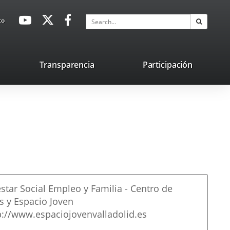
avaHeaderSocial
Link
Link
Link
Search
to
Search
to
to
to
external
external
external
application.
application.
application.
nk
Transparencia
Participación
ternal
plication.
star Social Empleo y Familia - Centro de
s y Espacio Joven
p://www.espaciojovenvalladolid.es