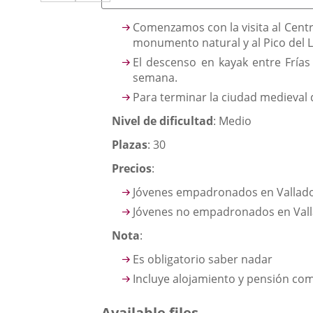
a
aplicación
aplicación
una
Descripción
externa.
Comenzamos con la visita al Cent
externa.
monumento natural y al Pico del Lo
aplicación
El descenso en kayak entre Frías 
externa.
semana.
Para terminar la ciudad medieval d
Nivel de dificultad
: Medio
Plazas
: 30
Precios
:
Jóvenes empadronados en Vallado
Jóvenes no empadronados en Vall
Nota
:
Es obligatorio saber nadar
Incluye alojamiento y pensión co
Available files