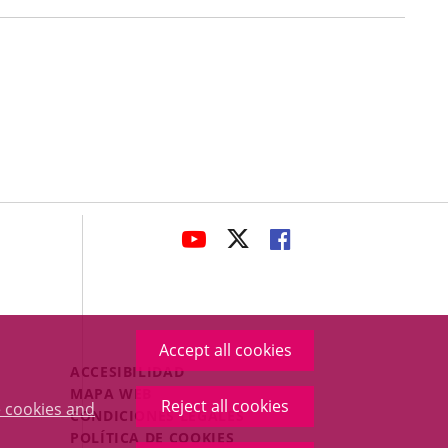
avaHeaderSocial
LINK
LINK
LINK
TO
TO
TO
EXTERNAL
EXTERNAL
EXTERNAL
APPLICATION.
APPLICATION.
APPLICATION.
Accept all cookies
Menú
ACCESIBILIDAD
Legal
MAPA WEB
Reject all cookies
 cookies and
Footer
CONDICIONES LEGALES
POLÍTICA DE COOKIES