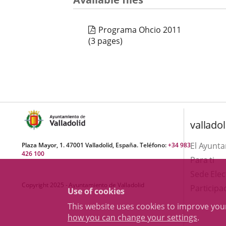
Programa Ohcio 2011
(3 pages)
valladol
El Ayunt
Plaza Mayor, 1. 47001 Valladolid, España. Teléfono:
+34 983
426 100
Para ti
Sede Elec
Copyright 2025 - Ayuntamiento de Valladolid
Participa
Use of cookies
This website uses cookies to improve yo
how you can change your settings
.