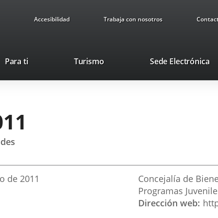
Accesibilidad
Trabaja con nosotros
Contac
This
Li
Para ti
Turismo
Sede Electrónica
link
to
will
ex
open
ap
in
011
a
pop-
up
ades
window.
o
de 2011
Concejalía de Biene
Programas Juvenile
Dirección web
htt