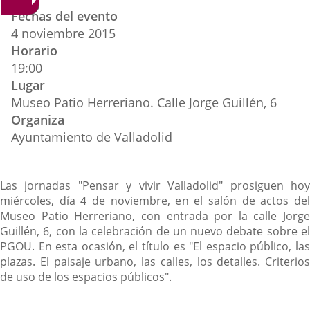
Datos
una
una
una
Fechas del evento
del
aplicación
aplicación
aplica
4
noviembre
2015
evento
Horario
externa.
externa.
extern
19:00
Lugar
Museo Patio Herreriano. Calle Jorge Guillén, 6
Organiza
Ayuntamiento de Valladolid
Descripción
Las jornadas "Pensar y vivir Valladolid" prosiguen hoy
miércoles, día 4 de noviembre, en el salón de actos del
Museo Patio Herreriano, con entrada por la calle Jorge
Guillén, 6, con la celebración de un nuevo debate sobre el
PGOU. En esta ocasión, el título es "El espacio público, las
plazas. El paisaje urbano, las calles, los detalles. Criterios
de uso de los espacios públicos".