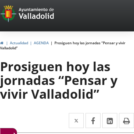
Portal
Jump to content
Web
del
Ayuntamiento
Home
Actualidad
AGENDA
Prosiguen hoy las jornadas “Pensar y vivir
Valladolid”
de
Prosiguen hoy las
Valladolid
jornadas “Pensar y
vivir Valladolid”
Twitter
Enlace
Facebook
Enlace
Linked
Enlace
P
a
a
a