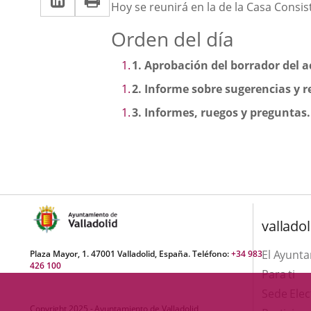
una
Descripción
Hoy se reunirá en la de la Casa Consis
a
aplicación
aplicación
Orden del día
una
externa.
externa.
aplicación
1.
Aprobación del borrador del a
externa.
2.
Informe sobre sugerencias y 
3.
Informes, ruegos y preguntas.
valladol
El Ayunt
Plaza Mayor, 1. 47001 Valladolid, España. Teléfono:
+34 983
426 100
Para ti
Sede Elec
Copyright 2025 - Ayuntamiento de Valladolid