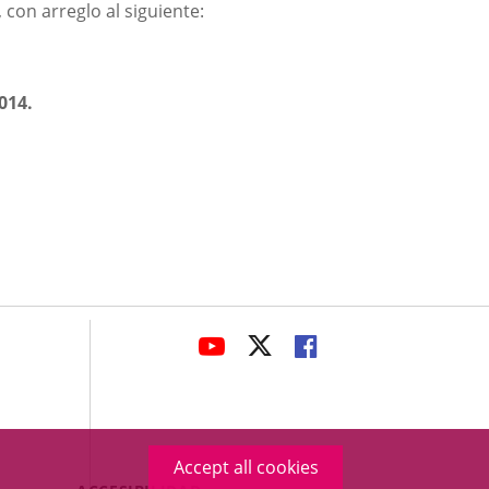
 con arreglo al siguiente:
014.
avaHeaderSocial
LINK
LINK
LINK
TO
TO
TO
EXTERNAL
EXTERNAL
EXTERNAL
APPLICATION.
APPLICATION.
APPLICATION.
Accept all cookies