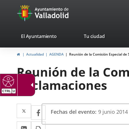
Portal
Jump to content
avaTop
Web
del
Ayuntamiento
valladolid.es
El Ayuntamiento
Tu ciudad
de
Home
Actualidad
AGENDA
Reunión de la Comisión Especial de
Valladolid
Reunión de la Comi
Reclamaciones
Datos
Twitter
Enlace
Facebook
Enlace
Fechas del evento
9
junio
2014
del
a
a
evento
Linkedin
Enlace
Print
una