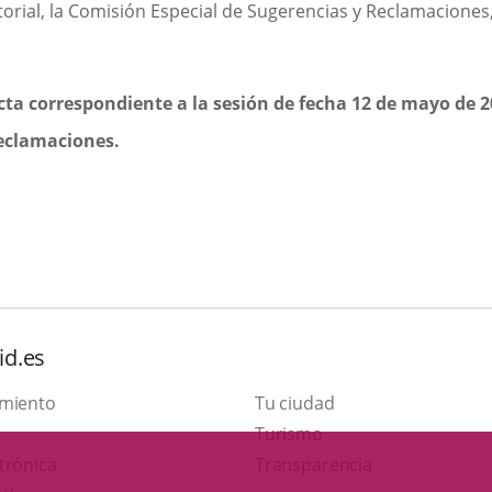
torial, la Comisión Especial de Sugerencias y Reclamaciones,
cta correspondiente a la sesión de fecha 12 de mayo de 2
reclamaciones.
id.es
amiento
Tu ciudad
This
Turismo
Link
link
trónica
Transparencia