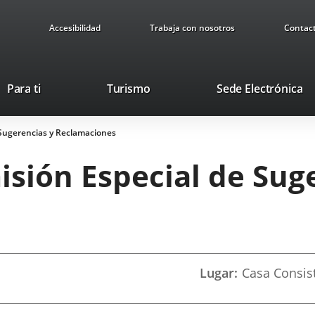
Accesibilidad
Trabaja con nosotros
Contac
This
Li
Para ti
Turismo
Sede Electrónica
link
to
will
ex
 Sugerencias y Reclamaciones
open
ap
in
sión Especial de Sug
a
pop-
up
window.
Lugar
Casa Consist