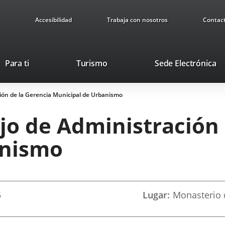
Accesibilidad
Trabaja con nosotros
Contac
This
Li
Para ti
Turismo
Sede Electrónica
link
to
will
ex
ión de la Gerencia Municipal de Urbanismo
open
ap
in
jo de Administración 
a
pop-
anismo
up
window.
5
Lugar
Monasterio 