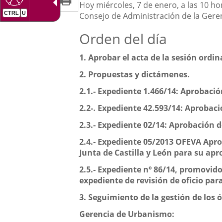
una
Descripción
Hoy miércoles, 7 de enero, a las 10 h
a
aplicación
aplicación
Consejo de Administración de la Geren
una
externa.
externa.
Orden del día
aplicación
1.
Aprobar el acta de la sesión ordin
externa.
2.
Propuestas y dictámenes.
2.1.- Expediente 1.466/14: Aprobación
2.2-. Expediente 42.593/14: Aprobació
2.3.- Expediente 02/14: Aprobación 
2.4.- Expediente 05/2013 OFEVA Apr
Junta de Castilla y León para su apr
2.5.- Expediente nº 86/14, promovido 
expediente de revisión de oficio par
3.
Seguimiento de la gestión de los 
Gerencia de Urbanismo: