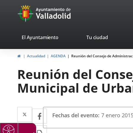
Portal
Jump to content
avaTop
Web
del
Ayuntamiento
valladolid.es
El Ayuntamiento
Tu ciudad
de
Home
Actualidad
AGENDA
Reunión del Consejo de Administrac
Valladolid
Reunión del Conse
Municipal de Urb
Datos
Twitter
Enlace
Facebook
Enlace
Fechas del evento
7
enero
201
del
a
a
evento
Linkedin
Enlace
Print
una