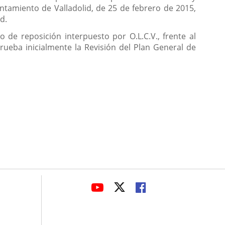
untamiento de Valladolid, de 25 de febrero de 2015,
d.
 de reposición interpuesto por O.L.C.V., frente al
rueba inicialmente la Revisión del Plan General de
avaHeaderSocial
LINK
LINK
LINK
TO
TO
TO
EXTERNAL
EXTERNAL
EXTERNAL
APPLICATION.
APPLICATION.
APPLICATION.