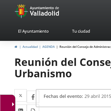
Portal
Jump to content
avaTop
Web
del
Ayuntamiento
valladolid.es
El Ayuntamiento
Tu ciudad
de
Home
Actualidad
AGENDA
Reunión del Consejo de Administrac
Valladolid
Reunión del Conse
Urbanismo
Datos
Twitter
Enlace
Facebook
Enlace
Fechas del evento
29
abril
201
del
a
a
evento
Linkedin
Enlace
Print
una