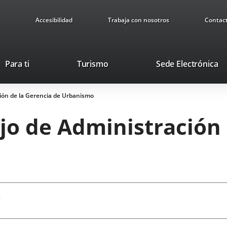
Accesibilidad
Trabaja con nosotros
Contac
This
Li
Para ti
Turismo
Sede Electrónica
link
to
will
ex
ión de la Gerencia de Urbanismo
open
ap
in
jo de Administración 
a
pop-
up
window.
5