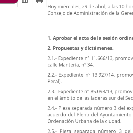
una
Descripción
a
Hoy miércoles, 29 de abril, a las 10 
aplicación
aplicación
Consejo de Administración de la Geren
una
externa.
externa.
aplicación
externa.
1.
Aprobar el acta de la sesión ordin
2.
Propuestas y dictámenes.
2.1.- Expediente nº 11.666/13, promov
calle Mantería, nº 34.
2.2.- Expediente nº 13.927/14, promo
Peral).
2.3.- Expediente nº 85.098/13, promov
en el ámbito de las laderas sur del Sec
2.4.- Pieza separada número 3 del exp
acuerdo del Pleno del Ayuntamiento d
Ordenación Urbana de la ciudad.
2.5.- Pieza separada número 3 del