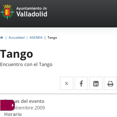
Portal
Jump to content
Web
del
Ayuntamiento
Home
Actualidad
AGENDA
Tango
de
Tango
Valladolid
Encuentro con el Tango
Twitter
Enlace
Facebook
Enlace
Linked
Enlace
P
a
a
a
Datos
una
una
una
Fechas del evento
del
aplicación
aplicación
aplica
8
septiembre
2009
evento
Horario
externa.
externa.
extern