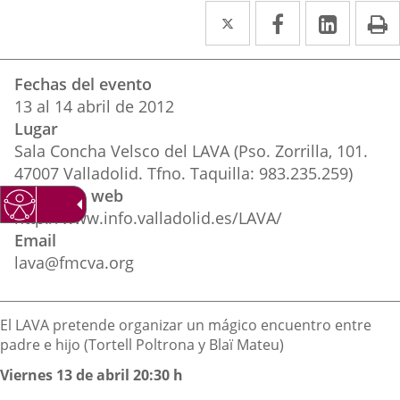
Twitter
Enlace
Facebook
Enlace
Linked
Enlace
P
a
a
a
Datos
una
una
una
Fechas del evento
del
aplicación
aplicación
aplica
13
al
14
abril
de 2012
evento
Lugar
externa.
externa.
extern
Sala Concha Velsco del LAVA (Pso. Zorrilla, 101.
47007 Valladolid. Tfno. Taquilla: 983.235.259)
Dirección web
http://www.info.valladolid.es/LAVA/
Email
lava@fmcva.org
Descripción
El LAVA pretende organizar un mágico encuentro entre
padre e hijo (Tortell Poltrona y Blaï Mateu)
Viernes 13 de abril 20:30 h