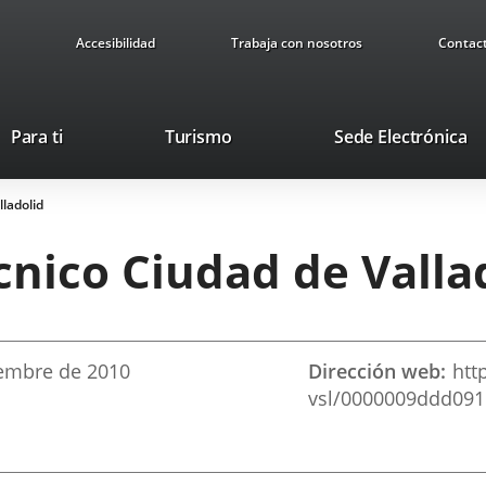
Accesibilidad
Trabaja con nosotros
Contac
This
Li
Para ti
Turismo
Sede Electrónica
link
to
will
ex
lladolid
open
ap
in
écnico Ciudad de Valla
a
pop-
up
window.
iembre
de 2010
Dirección web
htt
vsl/0000009ddd09