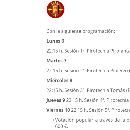
una
Descripción
externa.
externa.
aplicación
externa.
Con la siguiente programación:
Lunes 6
22:15 h. Sesión 1ª. Pirotecnia Pirofant
Martes 7
22:15 h. Sesión 2ª. Pirotecnia Pibierzo 
Miércoles 8
22:15 h. Sesión 3ª. Pirotecnia Tomás (B
Jueves 9
22:15 h. Sesión 4ª. Pirotecnia
Viernes 10
22:15 h. Sesión 5ª. Pirotec
Votación popular a través de la p
600 €.