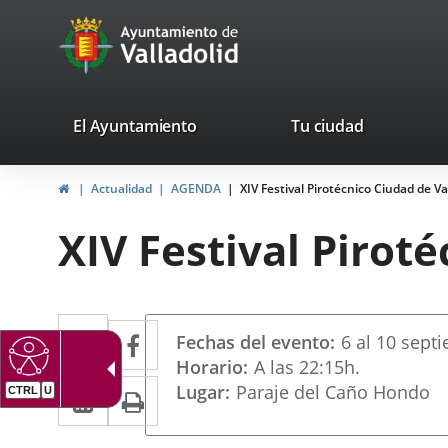
Portal
Jump to content
avaTop
Web
del
Ayuntamiento
valladolid.es
El Ayuntamiento
Tu ciudad
de
Home
Actualidad
AGENDA
XIV Festival Pirotécnico Ciudad de Va
Valladolid
XIV Festival Pirot
Datos
Twitter
Enlace
Facebook
Enlace
Fechas del evento
6
al
10
sept
del
a
a
Horario
A las 22:15h.
evento
Linkedin
Enlace
Print
Lugar
Paraje del Caño Hondo
una
una
a
aplicación
aplicación