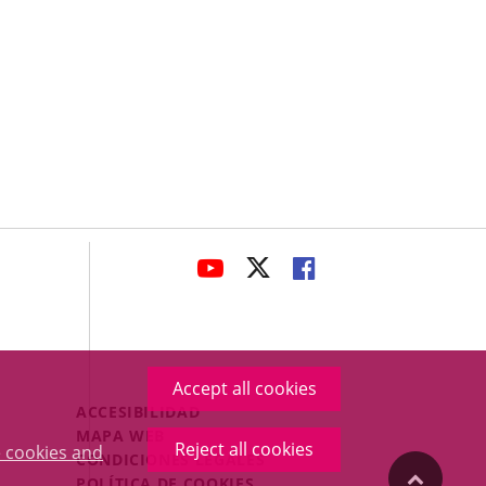
avaHeaderSocial
LINK
LINK
LINK
TO
TO
TO
EXTERNAL
EXTERNAL
EXTERNAL
APPLICATION.
APPLICATION.
APPLICATION.
Accept all cookies
Menú
ACCESIBILIDAD
Legal
MAPA WEB
Reject all cookies
 cookies and
Footer
CONDICIONES LEGALES
"Back
POLÍTICA DE COOKIES