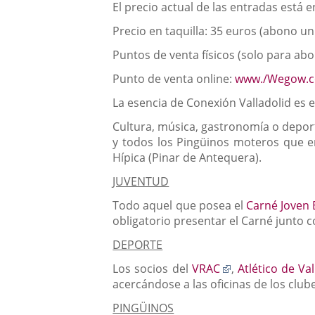
El precio actual de las entradas está 
Precio en taquilla: 35 euros (abono un
Puntos de venta físicos (solo para abo
Punto de venta online:
www./Wegow.
La esencia de Conexión Valladolid es 
Cultura, música, gastronomía o deport
y todos los Pingüinos moteros que en
Hípica (Pinar de Antequera).
JUVENTUD
Todo aquel que posea el
Carné Joven
obligatorio presentar el Carné junto c
DEPORTE
Enlace
Los socios del
VRAC
,
Atlético de Val
a
acercándose a las oficinas de los club
una
PINGÜINOS
aplicación