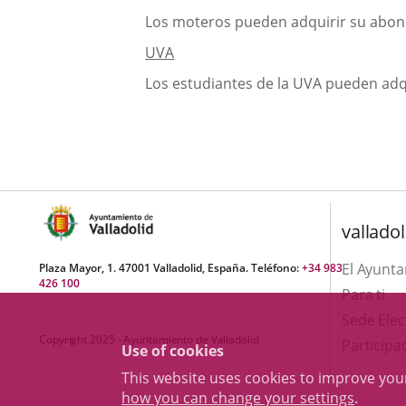
externa.
Los moteros pueden adquirir su abono
UVA
Los estudiantes de la UVA pueden adqu
valladol
El Ayunt
Plaza Mayor, 1. 47001 Valladolid, España. Teléfono:
+34 983
426 100
Para ti
Sede Elec
Copyright 2025 - Ayuntamiento de Valladolid
Participa
Use of cookies
This website uses cookies to improve yo
how you can change your settings
.