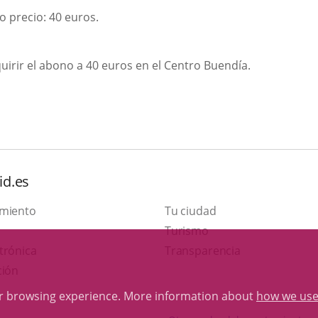
externa.
externa.
 precio: 40 euros.
irir el abono a 40 euros en el Centro Buendía.
id.es
amiento
Tu ciudad
This
Turismo
Link
link
trónica
Transparencia
to
will
ción
external
open
ur browsing experience. More information about
how we use
application.
in