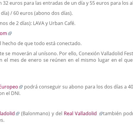
en 32 euros para las entradas de un día y 55 euros para los 
 día) / 60 euros (abono dos días).
nos de 2 días): LAVA y Urban Café.
Enlace
com
a
el hecho de que todo está conectado.
una
aplicación
e se moverán al unísono. Por ello, Conexión Valladolid Fest
externa.
 el mes de enero se reúnen en el mismo lugar en el que se
Enlace
 Europeo
podrá conseguir su abono para los dos días a 4
a
on el DNI.
una
aplicación
externa.
Enlace
Enlace
ladolid
(Balonmano) y del
Real Valladolid
también podr
a
a
es.
una
una
aplicación
aplicación