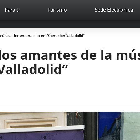
This
Li
Para ti
Turismo
Sede Electrónica
Accesibilidad
Trabaja con nosotros
Contac
link
to
will
ext
open
app
 música tienen una cita en “Conexión Valladolid”
in
a
o los amantes de la mú
pop-
up
Valladolid”
window.