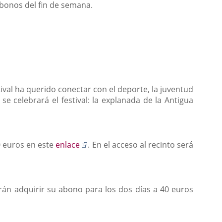
abonos del fin de semana.
ival ha querido conectar con el deporte, la juventud
 celebrará el festival: la explanada de la Antigua
Enlace
0 euros en este
enlace
. En el acceso al recinto será
a
una
aplicación
externa.
án adquirir su abono para los dos días a 40 euros