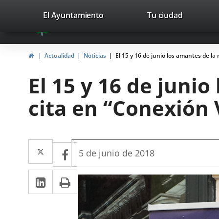
Portal
Jump to content
valladolid.es
El Ayuntamiento
Tu ciudad
avaTop
Web
del
Home
Actualidad
Noticias
El 15 y 16 de junio los amantes de la
Ayuntamiento
El 15 y 16 de juni
de
cita en “Conexión 
Valladolid
Twitter
Enlace
Facebook
Enlace
Fecha
5 de junio de 2018
de
a
a
la
Linkedin
Enlace
Print
una
noticia
una
a
aplicación
aplicación
una
externa.
externa.