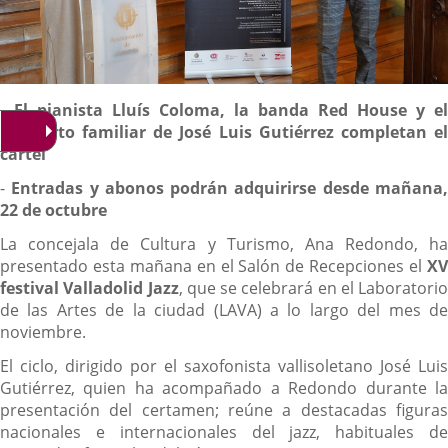
Descripción
-
El pianista Lluís Coloma, la banda Red House y el
concierto familiar de José Luis Gutiérrez completan el
cartel
-
Entradas y abonos podrán adquirirse desde mañana
22 de octubre
La concejala de Cultura y Turismo, Ana Redondo, ha
presentado esta mañana en el Salón de Recepciones el
XV
festival Valladolid Jazz
, que se celebrará en el Laboratorio
de las Artes de la ciudad (LAVA) a lo largo del mes de
noviembre.
El ciclo, dirigido por el saxofonista vallisoletano José Luis
Gutiérrez, quien ha acompañado a Redondo durante la
presentación del certamen; reúne a destacadas figuras
nacionales e internacionales del jazz, habituales de