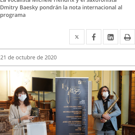
Dmitry Baesky pondrán la nota internacional al
programa
Twitter
Enlace
Facebook
Enlace
Linked
Enlace
P
a
a
a
una
una
una
Fecha
21 de octubre de 2020
de
aplicación
aplicación
aplica
la
noticia
externa.
externa.
extern