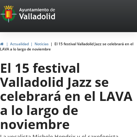
Portal
Jump to content
Web
del
Ayuntamiento
Home
Actualidad
Noticias
El 15 festival Valladolid Jazz se celebrará en el
LAVA a lo largo de noviembre
de
El 15 festival
Valladolid
Valladolid Jazz se
celebrará en el LAVA
a lo largo de
noviembre
La vocalista Michele Hendrix y el saxofonista