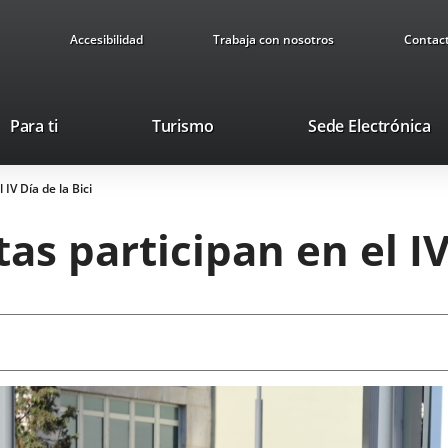
Accesibilidad
Trabaja con nosotros
Contac
This
Li
Para ti
Turismo
Sede Electrónica
link
to
will
ex
 IV Día de la Bici
open
ap
in
tas participan en el IV
a
pop-
up
window.