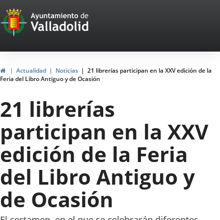
Portal
Jump to content
Web
del
Ayuntamiento
Home
Actualidad
Noticias
21 librerías participan en la XXV edición de la
Feria del Libro Antiguo y de Ocasión
de
21 librerías
Valladolid
participan en la XXV
edición de la Feria
del Libro Antiguo y
de Ocasión
El certamen, en el que se celebrarán diferentes