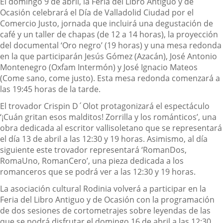
El domingo 9 de abril, la Feria del Libro Antiguo y de
Ocasión celebrará el Día de Valladolid Ciudad por el
Comercio Justo, jornada que incluirá una degustación de
café y un taller de chapas (de 12 a 14 horas), la proyección
del documental ‘Oro negro’ (19 horas) y una mesa redonda
en la que participarán Jesús Gómez (Azacán), José Antonio
Montenegro (Oxfam Intermón) y José Ignacio Mateos
(Come sano, come justo). Esta mesa redonda comenzará a
las 19:45 horas de la tarde.
El trovador Crispin D´Olot protagonizará el espectáculo
‘¡Cuán gritan esos malditos! Zorrilla y los románticos’, una
obra dedicada al escritor vallisoletano que se representará
el día 13 de abril a las 12:30 y 19 horas. Asimismo, al día
siguiente este trovador representará ‘RomanDos,
RomaUno, RomanCero’, una pieza dedicada a los
romanceros que se podrá ver a las 12:30 y 19 horas.
La asociación cultural Rodinia volverá a participar en la
Feria del Libro Antiguo y de Ocasión con la programación
de dos sesiones de cortometrajes sobre leyendas de las
que se podrá disfrutar el domingo 16 de abril a las 12:30