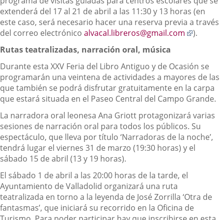
programa de visitas guiadas para centros escolares que se
extenderá del 17 al 21 de abril a las 11:30 y 13 horas (en
este caso, será necesario hacer una reserva previa a través
Enlace
del correo electrónico
alvacal.libreros@gmail.com
).
a
Rutas teatralizadas, narración oral, música
una
aplicac
Durante esta XXV Feria del Libro Antiguo y de Ocasión se
externa
programarán una veintena de actividades a mayores de las
que también se podrá disfrutar gratuitamente en la carpa
que estará situada en el Paseo Central del Campo Grande.
La narradora oral leonesa Ana Griott protagonizará varias
sesiones de narración oral para todos los públicos. Su
espectáculo, que lleva por título ‘Narradoras de la noche’,
tendrá lugar el viernes 31 de marzo (19:30 horas) y el
sábado 15 de abril (13 y 19 horas).
El sábado 1 de abril a las 20:00 horas de la tarde, el
Ayuntamiento de Valladolid organizará una ruta
teatralizada en torno a la leyenda de José Zorrilla ‘Otra de
fantasmas’, que iniciará su recorrido en la Oficina de
Turismo. Para poder participar hay que inscribirse en esta