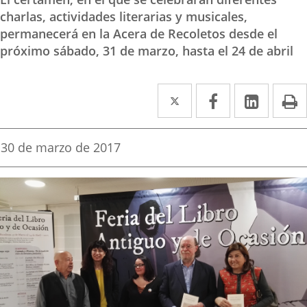
charlas, actividades literarias y musicales,
permanecerá en la Acera de Recoletos desde el
próximo sábado, 31 de marzo, hasta el 24 de abril
Twitter
Enlace
Facebook
Enlace
Linked
Enlace
P
a
a
a
una
una
una
Fecha
30 de marzo de 2017
de
aplicación
aplicación
aplica
la
noticia
externa.
externa.
extern