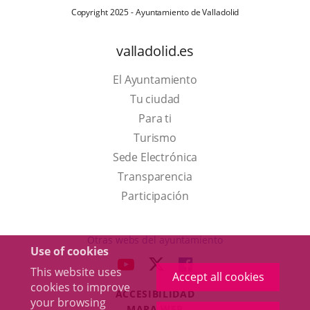
Copyright 2025 - Ayuntamiento de Valladolid
valladolid.es
El Ayuntamiento
Tu ciudad
Para ti
This
Turismo
link
Link
Sede Electrónica
will
to
Transparencia
open
external
Participación
in
application.
a
Otras webs del ayuntamiento
Use of cookies
pop-
aderSocial
LINK
LINK
LINK
This website uses
up
Accept all cookies
TO
TO
TO
cookies to improve
window.
ACCESIBILIDAD
EXTERNAL
EXTERNAL
EXTERNAL
your browsing
MAPA WEB