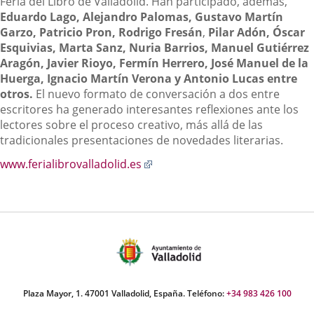
Feria del Libro de Valladolid. Han participado, además,
Eduardo Lago, Alejandro Palomas, Gustavo Martín
Garzo, Patricio Pron, Rodrigo Fresán
,
Pilar Adón, Óscar
Esquivias, Marta Sanz, Nuria Barrios, Manuel Gutiérrez
Aragón, Javier Rioyo, Fermín Herrero, José Manuel de la
Huerga, Ignacio Martín Verona y Antonio Lucas entre
otros.
El nuevo formato de conversación a dos entre
escritores ha generado interesantes reflexiones ante los
lectores sobre el proceso creativo, más allá de las
tradicionales presentaciones de novedades literarias.
Enlace
www.ferialibrovalladolid.es
a
una
aplicación
externa.
Plaza Mayor, 1. 47001 Valladolid, España. Teléfono:
+34 983 426 100