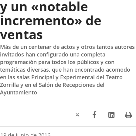
y un «notable
incremento» de
ventas
Más de un centenar de actos y otros tantos autores
invitados han configurado una completa
programación para todos los públicos y con
temáticas diversas, que han encontrado acomodo
en las salas Principal y Experimental del Teatro
Zorrilla y en el Salón de Recepciones del
Ayuntamiento
Twitter
Enlace
Facebook
Enlace
Linked
Enlace
P
a
a
a
una
una
una
Fecha
19 de junio de 2016