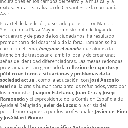
incursiones en los campos del teatro y la música, y la
exitosa Ruta Teatralizada de Cervantes de la compañía
Azar.
El cartel de la edición, diseñado por el pintor Manolo
Sierra, con la Plaza Mayor como símbolo de lugar de
encuentro y de paso de los ciudadanos, ha resultado
premonitorio del desarrollo de la feria. También se ha
cumplido el lema,
Imaginar el mundo
, que alude a la
intención de traspasar el ámbito local y de crear unas
señas de identidad diferenciadoras. Las mesas redondas
programadas han generado la
reflexión de expertos y
público
en torno a situaciones y problemas de la
sociedad actual
, como la educación, con
José Antonio
Marina
; la crisis humanitaria ante los refugiados, vista por
los periodistas
Joaquín Estefanía, Juan Cruz y Josep
Ramoneda
y el expresidente de la Comisión Española de
Ayuda al Refugiado
Javier de Lucas
; o la crisis del
periodismo, expuesta por los profesionales
Javier del Pino
y José Martí Gomez
.
El
pregón del humorista gráfico Antonio Fraguas