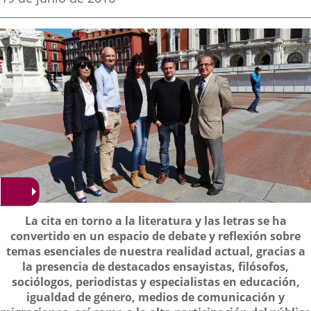
de
aplicación
aplicación
aplica
la
noticia
externa.
externa.
extern
Descripción
La cita en torno a la literatura y las letras se ha
convertido en un espacio de debate y reflexión sobre
temas esenciales de nuestra realidad actual, gracias a
la presencia de destacados ensayistas, filósofos,
sociólogos, periodistas y especialistas en educación,
igualdad de género, medios de comunicación y