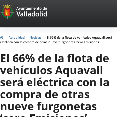
Portal
Jump to content
Web
del
Ayuntamiento
Home
Actualidad
Noticias
El 66% de la flota de vehículos Aquavall será
eléctrica con la compra de otras nueve furgonetas ‘cero Emisiones’
de
El 66% de la flota de
Valladolid
vehículos Aquavall
será eléctrica con la
compra de otras
nueve furgonetas