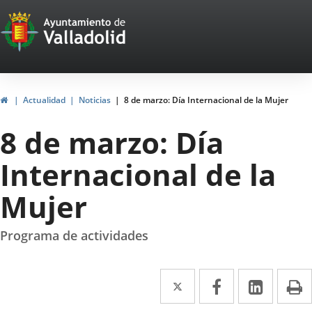
Portal
Jump to content
Web
del
Ayuntamiento
Home
Actualidad
Noticias
8 de marzo: Día Internacional de la Mujer
de
8 de marzo: Día
Valladolid
Internacional de la
Mujer
Programa de actividades
Twitter
Enlace
Facebook
Enlace
Linked
Enlace
P
a
a
a