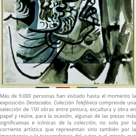
Descripción
Más de 9.000 personas han visitado hasta el momento la
exposición
Destacados. Colección Telefónica
comprende un
selección de 150 obras entre pintura, escultura y obra en
papel y reúne, para la ocasión, algunas de las piezas más
significativas e icónicas de la colección, no solo por la
corriente artística que representan sino también por la
importancia y la trascendencia del autor o el interés que