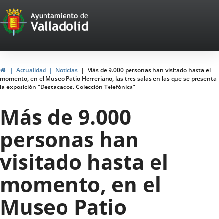
Portal
Jump to content
Web
del
Ayuntamiento
Home
Actualidad
Noticias
Más de 9.000 personas han visitado hasta el
momento, en el Museo Patio Herreriano, las tres salas en las que se presenta
de
la exposición “Destacados. Colección Telefónica”
Valladolid
Más de 9.000
personas han
visitado hasta el
momento, en el
Museo Patio