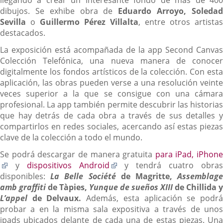
dibujos. Se exhibe obra de
Eduardo Arroyo, Soleda
Sevilla
o
Guillermo Pérez Villalta
, entre otros artistas
destacados.
La exposición está acompañada de la app Second Canvas
Colección Telefónica, una nueva manera de conocer
digitalmente los fondos artísticos de la colección. Con esta
aplicación, las obras pueden verse a una resolución veinte
veces superior a la que se consigue con una cámara
profesional. La app también permite descubrir las historias
que hay detrás de cada obra a través de sus detalles y
compartirlos en redes sociales, acercando así estas piezas
clave de la colección a todo el mundo.
Se podrá descargar de manera gratuita
para iPad, iPhone
Enlace
Enlace
y
dispositivos Android
y tendrá cuatro obra
a
a
disponibles:
La Belle Société
de Magritte,
Assemblag
una
una
amb graffiti
de Tàpies,
Yunque de sueños XIII
de Chillida y
aplicación
aplicación
L’appel
de Delvaux.
Además, esta aplicación se podr
externa.
externa.
probar a en la misma sala expositiva a través de unos
ipads ubicados delante de cada una de estas piezas. Una