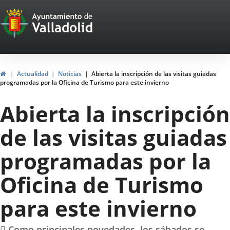
Portal
Jump to content
Web
del
Ayuntamiento
Home
Actualidad
Noticias
Abierta la inscripción de las visitas guiadas
programadas por la Oficina de Turismo para este invierno
de
Abierta la inscripción
Valladolid
de las visitas guiadas
programadas por la
Oficina de Turismo
para este invierno
 Como principales novedades, los sábados se