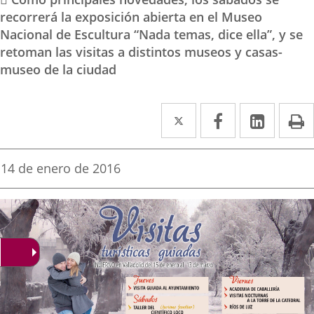
recorrerá la exposición abierta en el Museo
Nacional de Escultura “Nada temas, dice ella”, y se
retoman las visitas a distintos museos y casas-
museo de la ciudad
Twitter
Enlace
Facebook
Enlace
Linked
Enlace
P
a
a
a
una
una
una
Fecha
14 de enero de 2016
de
aplicación
aplicación
aplica
la
noticia
externa.
externa.
extern