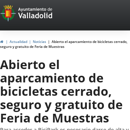
Portal
Jump to content
Web
del
Ayuntamiento
Home
Actualidad
Noticias
Abierto el aparcamiento de bicicletas cerrado,
seguro y gratuito de Feria de Muestras
de
Abierto el
Valladolid
aparcamiento de
bicicletas cerrado,
seguro y gratuito de
Feria de Muestras
Para acceder a BiciPark es necesario darse de alta y