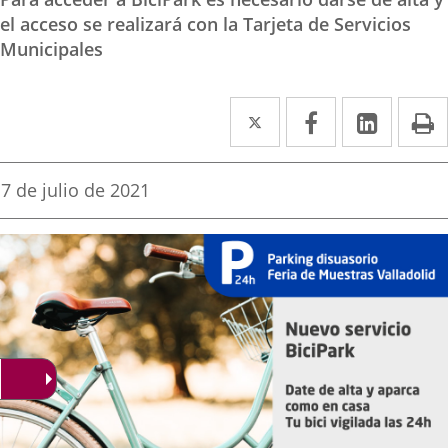
el acceso se realizará con la Tarjeta de Servicios
Municipales
Twitter
Enlace
Facebook
Enlace
Linked
Enlace
P
a
a
a
una
una
una
Fecha
7 de julio de 2021
de
aplicación
aplicación
aplica
la
noticia
externa.
externa.
extern