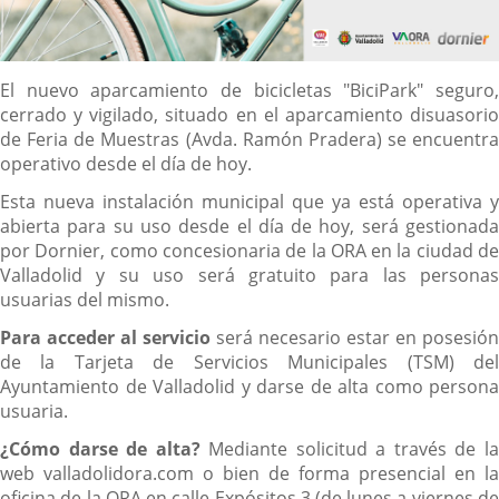
Content
El nuevo aparcamiento de bicicletas "BiciPark" seguro,
cerrado y vigilado, situado en el aparcamiento disuasorio
de Feria de Muestras (Avda. Ramón Pradera) se encuentra
operativo desde el día de hoy.
Esta nueva instalación municipal que ya está operativa y
abierta para su uso desde el día de hoy, será gestionada
por Dornier, como concesionaria de la ORA en la ciudad de
Valladolid y su uso será gratuito para las personas
usuarias del mismo.
Para acceder al servicio
será necesario estar en posesión
de la Tarjeta de Servicios Municipales (TSM) del
Ayuntamiento de Valladolid y darse de alta como persona
usuaria.
¿Cómo darse de alta?
Mediante solicitud a través de l
web valladolidora.com o bien de forma presencial en la
oficina de la ORA en calle Expósitos,3 (de lunes a viernes de