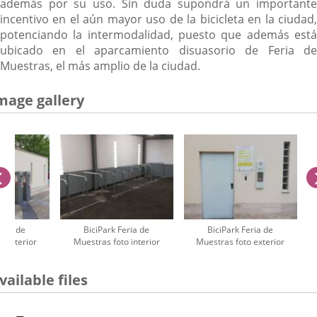
además por su uso. Sin duda supondrá un importante
incentivo en el aún mayor uso de la bicicleta en la ciudad,
potenciando la intermodalidad, puesto que además está
ubicado en el aparcamiento disuasorio de Feria de
Muestras, el más amplio de la ciudad.
mage gallery
previus
eria de
BiciPark Feria de
BiciPark Feria de
o exterior
Muestras foto interior
Muestras foto exterior
umber
vailable files
iders: