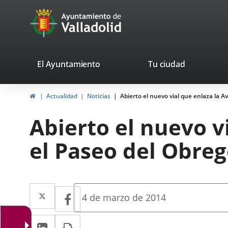
Portal
Jump to content
avaTop
Web
del
Ayuntamiento
valladolid.es
El Ayuntamiento
Tu ciudad
de
Home
Actualidad
Noticias
Abierto el nuevo vial que enlaza la 
Valladolid
Abierto el nuevo v
el Paseo del Obre
Twitter
Enlace
Facebook
Enlace
Fecha
4 de marzo de 2014
de
a
a
la
Linkedin
Enlace
Print
una
noticia