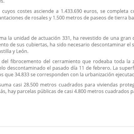
es.
n cuyos costes asciende a 1.433.690 euros, se completa
taciones de rosales y 1.500 metros de paseos de tierra bat
orma la unidad de actuación 331, ha revestido de una gra
mento de sus cubiertas, ha sido necesario descontaminar el 
stilla y León.
da del fibrocemento del cerramiento que rodeaba toda la
elo descontaminado el pasado día 11 de febrero. La super
os que 34.833 se corresponden con la urbanización ejecuta
 suma casi 28.500 metros cuadrados para viviendas protegid
más, hay parcelas públicas de casi 4.800 metros cuadrados 