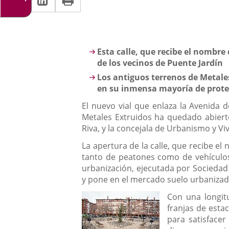
una
a
aplicación
aplicación
una
externa.
externa.
aplicación
Descripción
Esta calle, que recibe el nombre
externa.
de los vecinos de Puente Jardín
Los antiguos terrenos de Metale
en su inmensa mayoría de prote
El nuevo vial que enlaza la Avenida 
Metales Extruidos ha quedado abierto e
Riva, y la concejala de Urbanismo y Vi
La apertura de la calle, que recibe el
tanto de peatones como de vehículos
urbanización, ejecutada por Sociedad 
y pone en el mercado suelo urbanizad
Con una longit
franjas de estac
para satisface