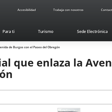
Accesibilidad
Trabaja con nosotros
Contac
This
Li
Para ti
Turismo
Sede Electrónica
link
to
will
ex
Avenida de Burgos con el Paseo del Obregón
open
ap
in
ial que enlaza la Ave
a
pop-
gón
up
window.