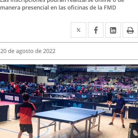
manera presencial en las oficinas de la FMD
Twitter
Enlace
Facebook
Enlace
Linked
Enlace
P
a
a
a
una
una
una
Fecha
20 de agosto de 2022
de
aplicación
aplicación
aplica
la
noticia
externa.
externa.
extern