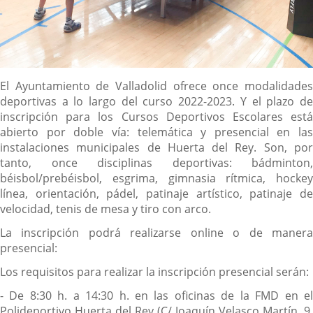
Descripción
El Ayuntamiento de Valladolid ofrece once modalidades
deportivas a lo largo del curso 2022-2023. Y el plazo de
inscripción para los Cursos Deportivos Escolares está
abierto por doble vía: telemática y presencial en las
instalaciones municipales de Huerta del Rey. Son, por
tanto, once disciplinas deportivas: bádminton,
béisbol/prebéisbol, esgrima, gimnasia rítmica, hockey
línea, orientación, pádel, patinaje artístico, patinaje de
velocidad, tenis de mesa y tiro con arco.
La inscripción podrá realizarse
online
o de maner
presencial:
Los requisitos para realizar la
inscripción presencial
serán:
-
De 8:30 h. a 14:30 h. en las oficinas de la FMD en e
Polideportivo Huerta del Rey (C/ Joaquín Velasco Martín, 9.