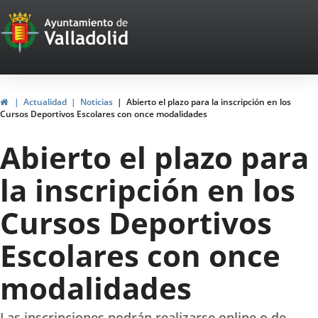
Portal
Jump to content
Web
del
Ayuntamiento
Home
Actualidad
Noticias
Abierto el plazo para la inscripción en los
Cursos Deportivos Escolares con once modalidades
de
Abierto el plazo para
Valladolid
la inscripción en los
Cursos Deportivos
Escolares con once
modalidades
Las inscripciones podrán realizarse online o de