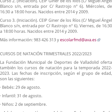
Curso 2.
(Iniciación). CEIP Giner de los Ríos (C/ Miguel Ánge
Blanco s/n, entrada por C/ Rastrojo nº 6). Miércoles, de
16:30 a 18:00 horas. Nacidos entre 2014 y 2009.
Curso 3.
(Iniciación). CEIP Giner de los Ríos (C/ Miguel Ánge
Blanco s/n, entrada por C/ Rastrojo nº 6). Viernes, de 16:30
a 18:00 horas. Nacidos entre 2014 y 2009.
Enlac
Más información:
983 426 313 y
escolarfmd@ava.es
a
una
CURSOS DE NATACIÓN TRIMESTRALES 2022/2023
aplica
extern
La Fundación Municipal de Deportes de Valladolid oferta
también los cursos de natación para la temporada 2022-
2023. Las fechas de inscripción, según el grupo de edad,
son las siguientes:
·
Bebés: 29 de agosto.
·
Infantil: 31 de agosto.
·
Niños: 2 de septiembre.