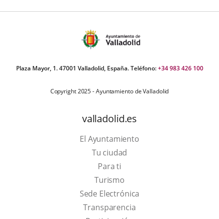
apli
exte
Plaza Mayor, 1. 47001 Valladolid, España. Teléfono:
+34 983 426 100
Copyright 2025 - Ayuntamiento de Valladolid
valladolid.es
El Ayuntamiento
Tu ciudad
Para ti
This
Turismo
link
Link
Sede Electrónica
will
to
Transparencia