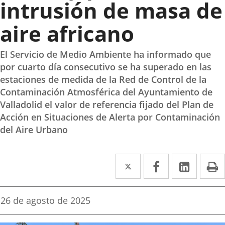
intrusión de masa de
aire africano
El Servicio de Medio Ambiente ha informado que
por cuarto día consecutivo se ha superado en las
estaciones de medida de la Red de Control de la
Contaminación Atmosférica del Ayuntamiento de
Valladolid el valor de referencia fijado del Plan de
Acción en Situaciones de Alerta por Contaminación
del Aire Urbano
Twitter
Enlace
Facebook
Enlace
Linked
Enlace
P
a
a
a
una
una
una
Fecha
26 de agosto de 2025
de
aplicación
aplicación
aplica
la