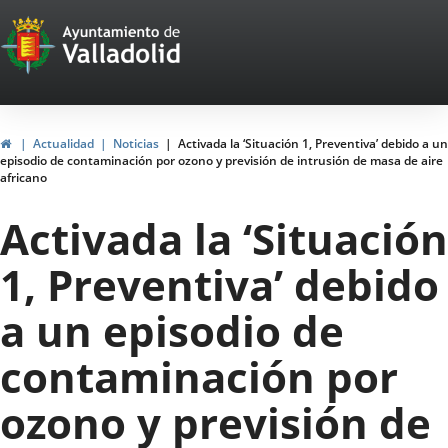
Portal
Jump to content
Web
del
Ayuntamiento
Home
Actualidad
Noticias
Activada la ‘Situación 1, Preventiva’ debido a un
episodio de contaminación por ozono y previsión de intrusión de masa de aire
de
africano
Valladolid
Activada la ‘Situación
1, Preventiva’ debido
a un episodio de
contaminación por
ozono y previsión de