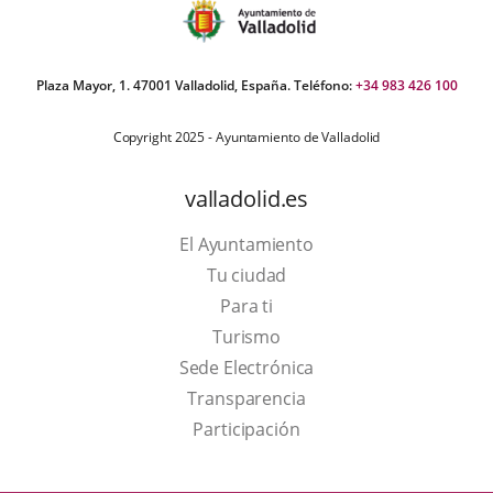
Plaza Mayor, 1. 47001 Valladolid, España. Teléfono:
+34 983 426 100
Copyright 2025 - Ayuntamiento de Valladolid
valladolid.es
El Ayuntamiento
Tu ciudad
Para ti
This
Turismo
link
Link
Sede Electrónica
will
to
Transparencia
open
external
Participación
in
application.
a