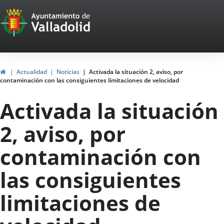
Portal
Jump to content
Web
del
Ayuntamiento
Home
Actualidad
Noticias
Activada la situación 2, aviso, por
contaminación con las consiguientes limitaciones de velocidad
de
Activada la situación
Valladolid
2, aviso, por
contaminación con
las consiguientes
limitaciones de