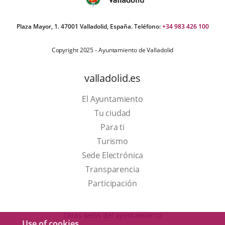
Plaza Mayor, 1. 47001 Valladolid, España. Teléfono:
+34 983 426 100
Copyright 2025 - Ayuntamiento de Valladolid
valladolid.es
El Ayuntamiento
Tu ciudad
Para ti
This
Turismo
link
Link
Sede Electrónica
will
to
Transparencia
open
external
Participación
in
application.
a
Otras webs del ayuntamiento
Use of cookies