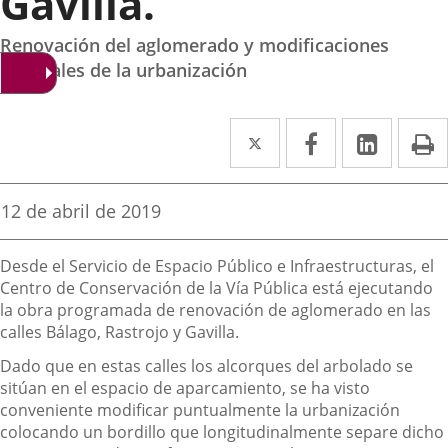
Gavilla.
Renovación del aglomerado y modificaciones
puntuales de la urbanización
Twitter
Enlace
Facebook
Enlace
Linked
Enlace
P
a
a
a
una
una
una
Fecha
12 de abril de 2019
de
aplicación
aplicación
aplica
la
Descripción
noticia
externa.
externa.
extern
Desde el Servicio de Espacio Público e Infraestructuras, el
Centro de Conservación de la Vía Pública está ejecutando
la obra programada de renovación de aglomerado en las
calles Bálago, Rastrojo y Gavilla.
Dado que en estas calles los alcorques del arbolado se
sitúan en el espacio de aparcamiento, se ha visto
conveniente modificar puntualmente la urbanización
colocando un bordillo que longitudinalmente separe dicho