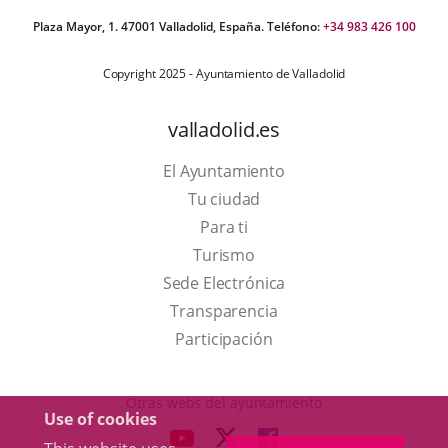
Plaza Mayor, 1. 47001 Valladolid, España. Teléfono:
+34 983 426 100
Copyright 2025 - Ayuntamiento de Valladolid
valladolid.es
El Ayuntamiento
Tu ciudad
Para ti
This
Turismo
link
Link
Sede Electrónica
will
to
Transparencia
open
external
Participación
in
application.
a
Otras webs del ayuntamiento
Use of cookies
pop-
aderSocial
LINK
LINK
LINK