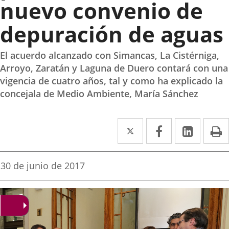
nuevo convenio de
depuración de aguas
El acuerdo alcanzado con Simancas, La Cistérniga,
Arroyo, Zaratán y Laguna de Duero contará con una
vigencia de cuatro años, tal y como ha explicado la
concejala de Medio Ambiente, María Sánchez
Twitter
Enlace
Facebook
Enlace
Linked
Enlace
P
a
a
a
una
una
una
Fecha
30 de junio de 2017
de
aplicación
aplicación
aplica
la
noticia
externa.
externa.
extern