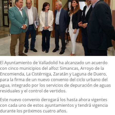
Descripción
El Ayuntamiento de Valladolid ha alcanzado un acuerdo
con cinco municipios del alfoz: Simancas, Arroyo de la
Encomienda, La Cistérniga, Zaratán y Laguna de Duero,
para la firma de un nuevo convenio del ciclo urbano del
agua, integrado por los servicios de depuración de aguas
residuales y el control de vertidos.
Este nuevo convenio derogará los hasta ahora vigentes
con cada uno de estos ayuntamientos y tendrá vigencia
durante los próximos cuatro años.