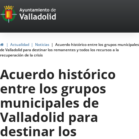
Portal
Jump to content
Web
del
Ayuntamiento
Home
Actualidad
Noticias
Acuerdo histórico entre los grupos municipales
de Valladolid para destinar los remanentes y todos los recursos a la
de
recuperación de la crisis
Valladolid
Acuerdo histórico
entre los grupos
municipales de
Valladolid para
destinar los