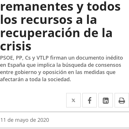
remanentes y todos
los recursos a la
recuperación de la
crisis
PSOE, PP, Cs y VTLP firman un documento inédito
en España que implica la búsqueda de consensos
entre gobierno y oposición en las medidas que
afectarán a toda la sociedad.
Twitter
Enlace
Facebook
Enlace
Linked
Enlace
P
a
a
a
una
una
una
Fecha
11 de mayo de 2020
de
aplicación
aplicación
aplica