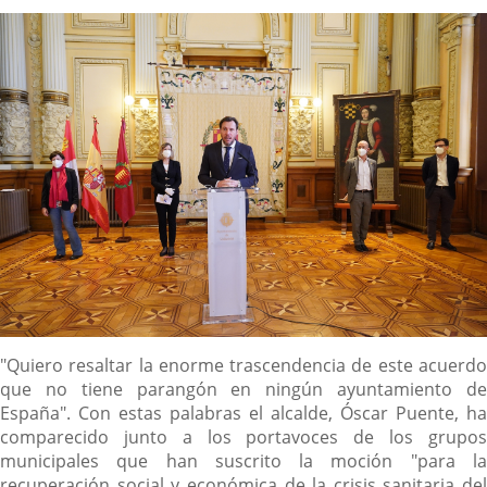
la
noticia
externa.
externa.
extern
Descripción
"Quiero resaltar la enorme trascendencia de este acuerdo
que no tiene parangón en ningún ayuntamiento de
España". Con estas palabras el alcalde, Óscar Puente, ha
comparecido junto a los portavoces de los grupos
municipales que han suscrito la moción "para la
recuperación social y económica de la crisis sanitaria del