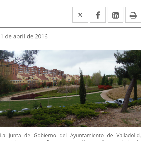
Twitter
Enlace
Facebook
Enlace
Linked
Enlace
P
a
a
a
una
una
una
Fecha
1 de abril de 2016
de
aplicación
aplicación
aplica
la
noticia
externa.
externa.
extern
Descripción
La Junta de Gobierno del Ayuntamiento de Valladolid,