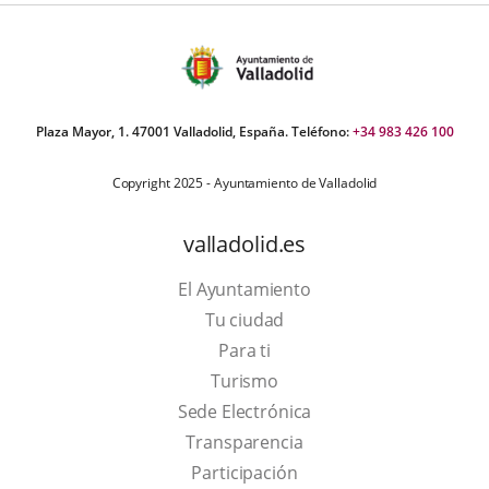
Plaza Mayor, 1. 47001 Valladolid, España. Teléfono:
+34 983 426 100
Copyright 2025 - Ayuntamiento de Valladolid
valladolid.es
El Ayuntamiento
Tu ciudad
Para ti
This
Turismo
link
Link
Sede Electrónica
will
to
Transparencia
open
external
Participación