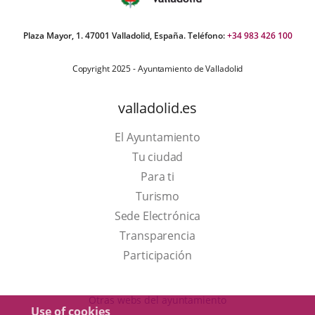
Plaza Mayor, 1. 47001 Valladolid, España. Teléfono:
+34 983 426 100
Copyright 2025 - Ayuntamiento de Valladolid
valladolid.es
El Ayuntamiento
Tu ciudad
Para ti
This
Turismo
link
Link
Sede Electrónica
will
to
Transparencia
open
external
Participación
in
application.
a
Otras webs del ayuntamiento
Use of cookies
pop-